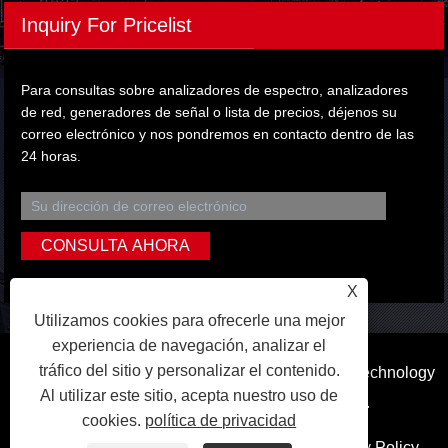
Inquiry For Pricelist
Para consultas sobre analizadores de espectro, analizadores
de red, generadores de señal o lista de precios, déjenos su
correo electrónico y nos pondremos en contacto dentro de las
24 horas.
X
Utilizamos cookies para ofrecerle una mejor
experiencia de navegación, analizar el
tráfico del sitio y personalizar el contenido.
Copyright © 2023 Dongguan Qihang Electronic Technology
Al utilizar este sitio, acepta nuestro uso de
Co., Ltd. Reservados todos los derechos.
cookies.
política de privacidad
Enlaces
Sitemap
RSS
XML
Privacy Policy