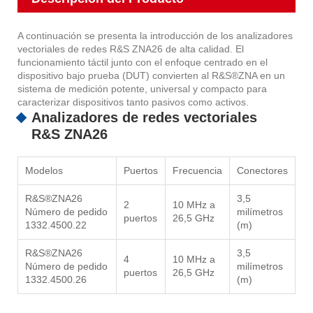
A continuación se presenta la introducción de los analizadores
vectoriales de redes R&S ZNA26 de alta calidad. El
funcionamiento táctil junto con el enfoque centrado en el
dispositivo bajo prueba (DUT) convierten al R&S®ZNA en un
sistema de medición potente, universal y compacto para
caracterizar dispositivos tanto pasivos como activos.
Analizadores de redes vectoriales
R&S ZNA26
Modelos
Puertos
Frecuencia
Conectores
R&S®ZNA26
3,5
2
10 MHz a
Número de pedido
milímetros
puertos
26,5 GHz
1332.4500.22
(m)
R&S®ZNA26
3,5
4
10 MHz a
Número de pedido
milímetros
puertos
26,5 GHz
1332.4500.26
(m)