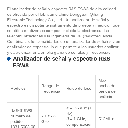
El analizador de señal y espectro R&S FSW8 de alta calidad
es ofrecido por el fabricante chino Dongguan Qihang
Electronic Technology Co., Ltd. Un analizador de señal y
espectro es un potente instrumento de prueba y medición que
se utiliza en diversos campos, incluida la electrónica, las
telecomunicaciones y la ingeniería de RF (radiofrecuencia).
Combina las funcionalidades de un analizador de señales y un
analizador de espectro, lo que permite a los usuarios analizar
y caracterizar una amplia gama de señales y frecuencias.
Analizador de señal y espectro R&S
FSW8
Máx.
Rango de
ancho de
Modelos
Ruido de fase
frecuencia
banda de
análisis
< –136 dBc (1
R&S®FSW8
Hz)
Número de
2 Hz - 8
(f = 1 GHz,
512MHz
pedido
GHz
compensación
1331.5003.08